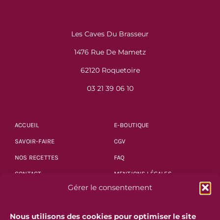
Les Caves Du Brasseur
1476 Rue De Mametz
62120 Roquetoire
03 21 39 06 10
ACCUEIL
E-BOUTIQUE
SAVOIR-FAIRE
CGV
NOS RECETTES
FAQ
CONTACT
MENTIONS LÉGALES
Gérer le consentement
POLITIQUE DE
CONFIDENTIALITÉ
Nous utilisons des cookies pour optimiser le site
CONDITIONS DE LIVRAISON