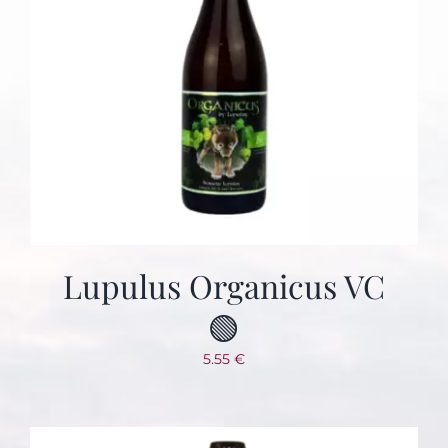
Lupulus Organicus VC
🟢
5.55
€