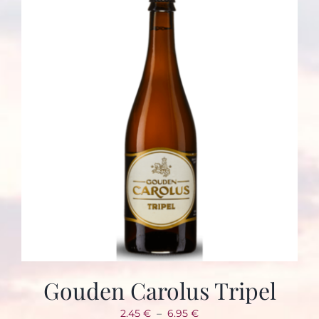
Gouden Carolus Tripel
Plage
2.45
€
–
6.95
€