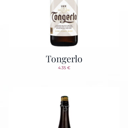
Tongerlo
4.35
€